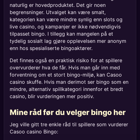
naturlig er hovedproduktet. Det gir noen
begrensninger. Utvalget kan være smalt,
kategorien kan være mindre synlig enn slots og
live casino, og kampanjer er ikke nødvendigvis
tilpasset bingo. I tillegg kan mangelen på et
tydelig sosialt lag gjøre opplevelsen mer anonym
enn hos spesialiserte bingoaktører.
Det finnes også en praktisk risiko for at spillere
overvurderer hva de får. Hvis man går inn med
forventning om et stort bingo-miljø, kan Casoo
casino skuffe. Hvis man derimot ser bingo som en
mindre, alternativ spillkategori innenfor et bredt
casino, blir vurderingen mer positiv.
Mine råd før du velger bingo her
Jeg ville gitt tre enkle råd til spillere som vurderer
Casoo casino Bingo: