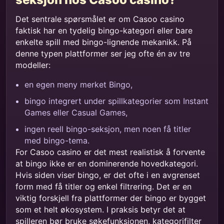
Det sentrale spørsmålet er om Casoo casino
faktisk har en tydelig bingo-kategori eller bare
enkelte spill med bingo-lignende mekanikk. På
denne typen plattformer ser jeg ofte én av tre
modeller:
en egen meny merket Bingo,
bingo integrert under spillkategorier som Instant
Games eller Casual Games,
ingen reell bingo-seksjon, men noen få titler
med bingo-tema.
For Casoo casino er det mest realistisk å forvente
at bingo ikke er en dominerende hovedkategori.
Hvis siden viser bingo, er det ofte i en avgrenset
form med få titler og enkel filtrering. Det er en
viktig forskjell fra plattformer der bingo er bygget
som et helt økosystem. I praksis betyr det at
spilleren bør bruke søkefunksjonen, kategorifilter