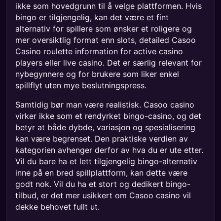
ikke som hovedgrunn til å velge plattformen. Hvis
bingo er tilgjengelig, kan det være et fint
alternativ for spillere som ønsker et roligere og
mer oversiktlig format enn slots,
detailed Casoo
Casino roulette information for active casino
players
eller live casino. Det er særlig relevant for
nybegynnere og for brukere som liker enkel
spillflyt uten mye beslutningspress.
Samtidig bør man være realistisk. Casoo casino
virker ikke som et rendyrket bingo-casino, og det
betyr at både dybde, variasjon og spesialisering
kan være begrenset. Den praktiske verdien av
kategorien avhenger derfor av hva du er ute etter.
Vil du bare ha et lett tilgjengelig bingo-alternativ
inne på en bred spillplattform, kan dette være
godt nok. Vil du ha et stort og dedikert bingo-
tilbud, er det mer usikkert om Casoo casino vil
dekke behovet fullt ut.