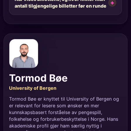
antall tilgjengelige billetter før en runde
Tormod Bøe
University of Bergen
Tormod Bøe er knyttet til University of Bergen og
er relevant for lesere som ønsker en mer
kunnskapsbasert forståelse av pengespill,
folkehelse og forbrukerbeskyttelse i Norge. Hans
akademiske profil gjør ham særlig nyttig i