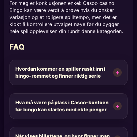
For meg er konklusjonen enkel: Casoo casino
Bingo kan være verdt å prøve hvis du ønsker
variasjon og et roligere spilltempo, men det er
klokt å kontrollere utvalget nøye før du bygger
hele spillopplevelsen din rundt denne kategorien.
FAQ
Hvordan kommer en spiller raskt inn i
bingo-rommet og finner riktig serie
Hva må være på plass i Casoo-kontoen
før bingo kan startes med ekte penger
Når vises billettene, og hvor finner man