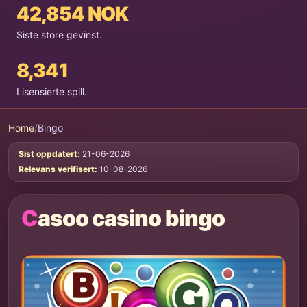
42,854 NOK
Siste store gevinst.
8,341
Lisensierte spill.
Home
/
Bingo
Sist oppdatert:
21-06-2026
Relevans verifisert:
10-08-2026
Casoo casino bingo