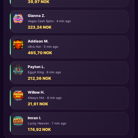
39,97 NOK
Gianna Z.
Vegas Cash Spins · 4 min ago
223,24 NOK
Addison M.
Ultra Hot · 5 min ago
465,70 NOK
Payton L.
Egypt King · 6 min ago
212,36 NOK
Willow H.
Always Hot · 7 min ago
21,61 NOK
Imran I.
Lucky Heaven · 7 min ago
174,92 NOK