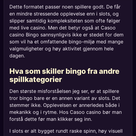
Dette formatet passer noen spillere godt. De får
en mindre stressende opplevelse enn i slots, og
slipper samtidig kompleksiteten som ofte følger
med live casino. Men det betyr også at Casoo
casino Bingo sannsynligvis ikke er stedet for dem
som vil ha et omfattende bingo-miljø med mange
valgmuligheter og høy aktivitet gjennom hele
dagen.
Hva som skiller bingo fra andre
spillkategorier
Den største misforståelsen jeg ser, er at spillere
tror bingo bare er en annen variant av slots. Det
stemmer ikke. Opplevelsen er annerledes både i
mekanikk og i rytme. Hos Casoo casino bør man
forstå dette før man klikker seg inn.
I slots er alt bygget rundt raske spinn, høy visuell