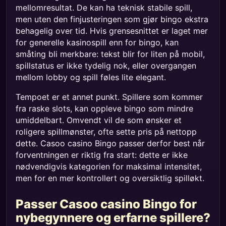
mellomresultat. De kan ha teknisk stabile spill,
men uten den finjusteringen som gjør bingo ekstra
behagelig over tid. Hvis grensesnittet er laget mer
for generelle kasinospill enn for bingo, kan
småting bli merkbare: tekst blir for liten på mobil,
spillstatus er ikke tydelig nok, eller overgangen
mellom lobby og spill føles lite elegant.
Tempoet er et annet punkt. Spillere som kommer
fra raske slots, kan oppleve bingo som mindre
umiddelbart. Omvendt vil de som ønsker et
roligere spillmønster, ofte sette pris på nettopp
dette. Casoo casino Bingo passer derfor best når
forventningen er riktig fra start: dette er ikke
nødvendigvis kategorien for maksimal intensitet,
men for en mer kontrollert og oversiktlig spilløkt.
Passer Casoo casino Bingo for
nybegynnere og erfarne spillere?