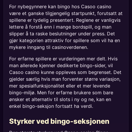
For nybegynnere kan bingo hos Casoo casino
være et ganske tilgjengelig startpunkt, forutsatt at
spillene er tydelig presentert. Reglene er vanligvis
lettere å forstå enn i mange bordspill, og man
slipper å ta raske beslutninger under press. Det
gjør kategorien attraktiv for spillere som vil ha en
mykere inngang til casinoverdenen.
For erfarne spillere er vurderingen mer delt. Hvis
man allerede kjenner dedikerte bingo-sider, vil
Casoo casino kunne oppleves som begrenset. Det
gjelder særlig hvis man forventer større variasjon,
mer spesialfunksjonalitet eller et mer levende
bingo-miljø. Men for erfarne brukere som bare
ønsker et alternativ til slots i ny og ne, kan en
enkel bingo-seksjon fortsatt ha verdi.
Styrker ved bingo-seksjonen