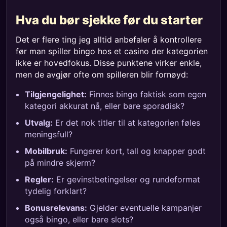
Hva du bør sjekke før du starter
Det er flere ting jeg alltid anbefaler å kontrollere
før man spiller bingo hos et casino der kategorien
ikke er hovedfokus. Disse punktene virker enkle,
men de avgjør ofte om spilleren blir fornøyd:
Tilgjengelighet:
Finnes bingo faktisk som egen
kategori akkurat nå, eller bare sporadisk?
Utvalg:
Er det nok titler til at kategorien føles
meningsfull?
Mobilbruk:
Fungerer kort, tall og knapper godt
på mindre skjerm?
Regler:
Er gevinstbetingelser og rundeformat
tydelig forklart?
Bonusrelevans:
Gjelder eventuelle kampanjer
også bingo, eller bare slots?