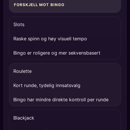
FORSKJELL MOT BINGO
Slots
Raske spinn og høy visuell tempo
Bingo er roligere og mer sekvensbasert
Roulette
Kort runde, tydelig innsatsvalg
Bingo har mindre direkte kontroll per runde
Blackjack